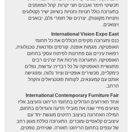
תכשיטי חימר ואבנים חצי יקרות. קהל המוזמנים
בתערוכה כולל חנויות וחנויות בשיווק ישיר (קטלוגים
וחנויות מקוונות), יצרנים של חומרי גלם, יבואנים
ויצואנים.
International Vision Expo East
כנס ותערוכה מקיפים הכוללים את כל תחומי
האופטיקה. מגמות אופנה, קורסים וסדנאות, טכנולוגיה,
רפואת עיניים וגם פתרונות לפיתוח עסקי בתחום
האופטיקה. התערוכה מרכזת את יצרנים רבים
מתעשיית האופטיקה על כל רבדיה: עדשות, נוזלים
כימקליים, מכשירים אופטיים וציוד נלווה, ומפגישה
אותם עם קמעונאים, לקוחות פוטנציאלים והקהל
הרחב.
International Contemporary Furniture Fair
אחד האירועים הגדולים בתחומי הריהוט והעיצוב אליו
מגיעים מידי שנה את מובילי הדעה והגדולים בתחום,
המילה האחרונה בעיצוב רהיטים מוגשת יחד עם
עיצובים קלאסיים ומוכרים. התערוכה כוללת מגוון רחב
של ענפים בתחום הריהוט: תאורה, שטיחים, טפטים,