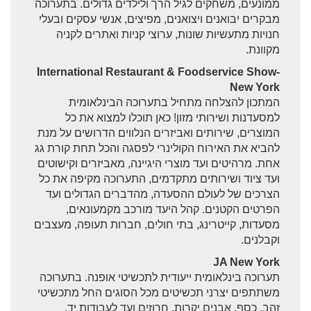
ממונעים, משחקים לגיל הרך ולילדים גדולים. בתערוכה
מבקרים יבואנים ויצואנים, מפיצים, אנשי עסקים ובעלי
חנויות מתעשיות שונות, ערוצי קניות ואתרים לקניה
מקוונת.
International Restaurant & Foodservice Show-
New York
המתכון להצלחה מתחיל בתערוכה הבינלאומית
למסעדנות ושירותי מזון! כאן תוכלו למצוא את כל
המוצרים, שירותים ואביזרים הנלווים הדרושים על מנת
להביא את האירוח הקולינרי לפסגה והכל תחת קורת גג
אחת. מרהיטים ועד מוצרי היגיינה, מאביזרים וקישוטים
ועד ציוד ושירותים מתקדמים, התערוכה מקיפה את כל
הצרכים של לעולם ההסעדה, מהדברים הגדולים ועד
הפרטים הקטנים. קהל היעד מורכב מקמעונאים,
מסעדות, קייטרינג, בתי חולים, חברות תעופה, מעצבים
וקבלנים.
JA New York
תערוכה בינלאומית ייעודית לתכשיטי אופנה. בתערוכה
משתתפים יצרני תכשיטים מכל הסוגים החל מתכשיטי
זהב, כסף, אבנים יקרות, חרוזים ועד לעבודות יד,