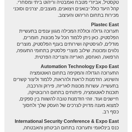
טקסטיל, אביזרי מטבח ואמבטיה וריהוט ביתי ומסחרי.
קהל היעד כולל יבואנים ויצואנים, מעצבים, יצרנים וסוכני
מכירות בתחום הריהוט והעיצוב.
Plastec East
תערוכה גדולה וכוללת המכילה מגוון ענפים בתעשיית
הפלסטיק. כאן ניתן ללמוד הכל על מכונות, חומרים,
מודלים, לוגיסטיקה ושירותים בענף הפלסטיק, מוצרים
נלווים ומכונות. שילוב מוצרי פלסטיק בתחומי התעופה,
הרפואה, האחסון, האריזה והצריכה הפרטית.
Automation Technology Expo East
התערוכה הגדולה והמקיפה בתחום האוטומציה
והשינוע. הזדמנות לראות ולהראות, ללמוד וליצור קשרים
בתעשייה. עשרות מכונות לאריזה, פירוק והרכבה,
תוכנות לאוטומציה, פיתוחים בתחום הרובוטיקה,
חיישנים ועוד. זוהי הזדמנות טובה להשוות בין ספקים,
למצוא מענה מדויק לצרכים של העסק שלך ולחסוך
כסף רב.
International Security Conference & Expo East
כנס בינלאומי ותערוכה בתחום הביטחון והאבטחה,