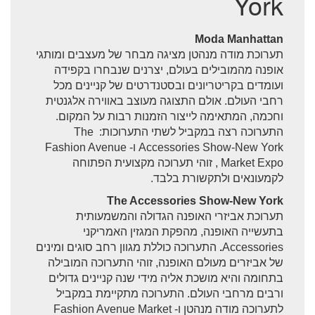
York
שגרירות ישראל בניו יורק
אזהרות וסכנות לישראלים
Moda Manhattan
תערוכת מודה מנהטן מציגה מבחר של מעצבים ומותגי
טיימס סקוור, ניו יורק
אופנה מהמובילים בעולם, יצרנים שנבחרו בקפידה
ועומדים בקריטריונים ובסטנדרטים של קניינים מכל
ניו יורק עם ילדים
רחבי העולם. אולם התצוגה מעוצב באווירה אלגנטית
וחכמה, המתאימה לייצור הזמנות רבות על המקום.
מזג אוויר בניו יורק
התערוכה רצה במקביל לשתי התערוכות: The
Accessories Show-New York ו- Fashion Avenue
רובעי ניו יורק
Market Expo , זוהי תערוכה מקצועית הפתוחה
לקמעונאים ולתקשורת בלבד.
מסעדות בניו יורק
The Accessories Show-New York
מדריכים בעברית בניו יורק
תערוכת אביזרי האופנה הגדולה והמשמעותית
בתעשייה האופנה, מהפקת המגזין האמריקני
ווילאמסבורג
Accessories
.
התערוכה כוללת מגוון רחב סוגים ומינים
של אביזרים מעולם האופנה, זוהי התערוכה המובילה
מסעדות מומלצות
בתחומה והיא מושכת אליה מידי שנה קניינים גדולים
חיי לילה בניו יורק
ורבים מרחבי העולם. התערוכה מתקיימת במקביל
לתערוכה מודה מנהטן ו- Fashion Avenue Market