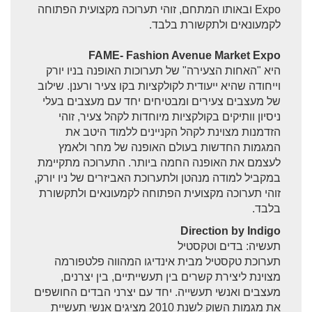
מנהטן Manhattan
Expo ובאותו המתחם, זוהי תערוכה מקצועית הפתוחה
לקמעונאים ולתקשורת בלבד.
קניות בניו יורק
FAME- Fashion Avenue Market Expo
אטרקציות בניו יורק
היא "האחות הצעירה" של תערוכות האופנה בניו יורק
וייחודה שהיא ייעודית לקולקציות בקו צעיר ורענן. שילוב
תערוכות בניו יורק
של מעצבים צעירים ומבטיחים יחד עם מעצבים בעלי
הסנטראל פארק
ניסיון וותיקים בקולקציות מיוחדות לקהל צעיר, זוהי
הזדמנות מצוינת לקהל הקניינים ללמוד היטב את
פרוספקט פארק
המגמות החדשות בעולם האופנה של מחר ולאמץ
לעצמם את האופנה החמה ביותר. התערוכה מתקיימת
שאלות ותשובות נפוצות
במקביל למודה מנהטן ולתערוכת האביזרים של ניו יורק,
זוהי תערוכה מקצועית הפתוחה לקמעונאים ולתקשורת
הזמנת מונית בניו יורק
בלבד.
פנויים פנויות בניו יורק
Direction by Indigo
תעשיה: בדים וטקסטיל
ארועים בניו יורק
תערוכת טקסטיל מבית אינדיגו המהווה פלטפורמה
מצוינת ליצירת קשרים בין תעשייתיים, בין יצרנים,
בניינים בניו יורק
מעצבים ואנשי תעשייה. יחד עם יצרני הבדים החושפים
את מגמות השוק לשנת 2010 מציגים אנשי תעשיית