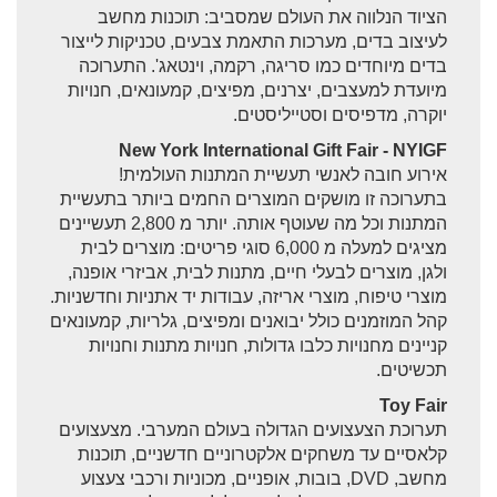
Sitemap
הציוד הנלווה את העולם שמסביב: תוכנות מחשב
לעיצוב בדים, מערכות התאמת צבעים, טכניקות לייצור
צרו קשר
בדים מיוחדים כמו סריגה, רקמה, וינטאג'. התערוכה
לוגו ניו יורק חינמי
מיועדת למעצבים, יצרנים, מפיצים, קמעונאים, חנויות
יוקרה, מדפיסים וסטייליסטים.
New York International Gift Fair - NYIGF
אירוע חובה לאנשי תעשיית המתנות העולמית!
בתערוכה זו מושקים המוצרים החמים ביותר בתעשיית
המתנות וכל מה שעוטף אותה. יותר מ 2,800 תעשיינים
מציגים למעלה מ 6,000 סוגי פריטים: מוצרים לבית
ולגן, מוצרים לבעלי חיים, מתנות לבית, אביזרי אופנה,
מוצרי טיפוח, מוצרי אריזה, עבודות יד אתניות וחדשניות.
קהל המוזמנים כולל יבואנים ומפיצים, גלריות, קמעונאים
קניינים מחנויות כלבו גדולות, חנויות מתנות וחנויות
תכשיטים.
Toy Fair
תערוכת הצעצועים הגדולה בעולם המערבי. מצעצועים
קלאסיים עד משחקים אלקטרוניים חדשניים, תוכנות
מחשב, DVD, בובות, אופניים, מכוניות ורכבי צעצוע