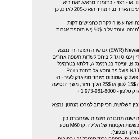
 או - רצוי - בהזמנה מראש. זאת היא
נסיעה שיתופית ולכן יעצור גם במלונות נוספים בהתאם להזמנת הנוסעים האחרים. המחיר הוא כ-20$ לאדם, כך
עה זאת עשויה לקחת כחמישים דקות
בהתאם למצב התנועה. המחיר הממוצע של נסיעה במונית מהשדה למנהטן עומד על כ-50$ (יש תוספת אגרות
- EWR) Newark Liberty International Airport) גם שדה תעופה זה נמצא
 עדיין עמוס וגדול ביחס לשדות תעופה אחרים
בעולם. בשדה זה 3 טרמינלים - A,B,C - טיסות אל-אל נוחתות בטרמינל B, יונייטד בטרמינל A, דלתא בטרמינל
B. גם פה אמצעי התחבורה דומים לזה של JFK. קו מיוחד של NJ Transit פועל פה ונוסע אל תחנת Penn
 בלילה ל-5 לפנות בוקר). כמו כן פועל קו אוטובוס מיוחד מניוארק לעיר - ה-
Newark Liberty Airport Express של חברת Olympia, מחיר הנסיעה 15$ לכוון או 25$ הלוך חזור, משך הנסיעה
973-961- 1 +
ופה הקטן מבין השלושה, הכי קרוב למרכז מנהטן. נמצא
שדה ישנה תחבורה חינמית שמחברת בין
הטרמינלים, החניונים והאיזורים הציבוריים. הקוים הללו אינם פועלים בשעות הקטנות של הלילה. קו M60 נוסע
כזיות, ביניהם גרנד סנטרל (בין רחובות