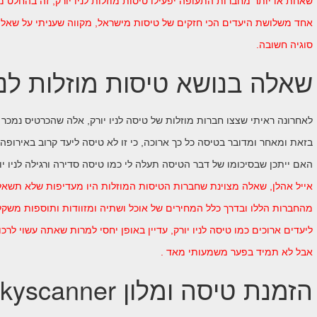
שאחת או יותר מחברות התעופה יפעילו טיסות מוזלות לניו יורק, זה בהחלט מת
אחד משלושת היעדים הכי חזקים של טיסות מישראל, מקווה שעניתי על שאלת
סוגיה חשובה.
שאלה בנושא טיסות מוזלות לניו
לאחרונה ראיתי שצצו חברות מוזלות של טיסה לניו יורק, אלה שהכרטיס נמכר ל
בזאת ומאחר ומדובר בטיסה כל כך ארוכה, כי זו לא טיסה ליעד קרוב באירופה,
האם ייתכן שבסיכומו של דבר הטיסה תעלה לי כמו טיסה סדירה ורגילה לניו יו
אייל אהלן, שאלה מצוינת שחברות הטיסות המוזלות היו מעדיפות שלא תשאל 
מהחברות הללו ובדרך כלל המחירים של אוכל ושתיה ומזוודות ותוספות משק
ליעדים ארוכים כמו טיסה לניו יורק, עדיין באופן יחסי למרות שאתה עשוי לרכ
אבל לא תמיד בפער משמעותי מאד .
הזמנת טיסה ומלון skyscanner?