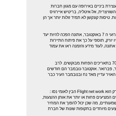
עצירת ביניים באירופה עם מגוון חברות
השוויצרית, אל-איטליה, בריטיש איירוויס
ני ההמתנה בתחנות הביניים יכולים לנוע בין שעתיים ל-24 שעות. טיסות קונקשן לא תמיד זולות יותר אך הן
טיסה לניו יורק דרך אתונה, לאחרונה ועקב המצב עם טורקיה לאחר ארועי ה 7 באוקטובר, אתונה הפכה להיות יעד
יו יורק, תוספי על כך את פיתוח התיירות
 אתונה, לעוד מידע והזמנה ראו את עמוד
מחירי הטיסות לניו יורק עולים על 1000$ ויכולות לרדת לסביב ה -700$ בתאריכים הפחות מבוקשים. לרב
אר, פברואר. אוקטובר-נובמבר הם חודשים
 האויר עדיין מאד נח ובנובמבר העיר כבר
ומי נסו :
 המציעים פחות או יותר את אותן ההצעות,
שמעותיים, מה שכן יכול להפוך את המחיר
בצעים מיוחדים בתקופות שונות של חברת