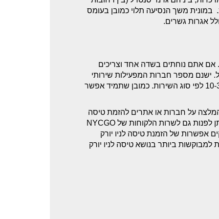
 פן (רחוב 34, בין שדרות 7,8).משך הנסיעה כ-40 דקות. במונית משך הנסיעה תלוי כמובן בעומס
 אם אתם נוחתים בשדה אחד וצריכים
. ישנם מספר חברות המפעילות שירותי
אוטובוס מהיר בין השדות, וואנים ולימוזינות. המחירים נעים סביב 10-30$ לפי סוג השירות. כמובן שתמיד אפשר
המלצה על חברות או אתרים להזמת טיסה
לניו יורק וכן למידע על תאריכים בהם יש הוזלה של טיסות לניו יורק, ניתן לפנות גם לשרות הלקוחות של NYCGO
ם אפשרות של הזמנת טיסה לניו יורק
מבוקשות ביותר בנושא טיסה לניו יורק