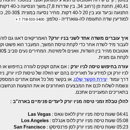
40,41), תחנת
התנועה וביעד ונע בין 20 ל-40 דקות. מחיר נסיעה במונית: 20-30$, כולל אגרות גשרים.
למודיעין שדה התעופה לה-גווארדיה - טלפון:
718-533-3400 1 +
איך עוברים משדה אחד לשני בניו יורק?
האמריקאים דאגו גם לזה.
לעבור מיד לשדה אחר כדי לקחת טיסת המשך, המעבר הוא פשוט וקל
לקחת גם מונית.
עזרה בחיפוש טיסה לניו יורק :
אם אתם זקוקים לעזרה בחיפוש או 
דרך עמוד
יצירת הקשר שלנו
, או בקשר מול כל אותם אתרים המספקי
ונשמח לשלוח לכם את המבצעים האחרונים או את ההצעות הנחשבות ל
בתאריכים המעניינים אתכם.
להלן טבלת זמני טיסה מניו יורק ליעדים פנימיים בארה"ב :
04:41 שעות טיסה מניו יורק ללאס וגאס :
Las Vegas
05:08 שעות טיסה מניו יורק ללוס אנג'לס :
Los Angeles
05:23 שעות טיסה מניו יורק לסן פרנסיסקו :
San Francisco