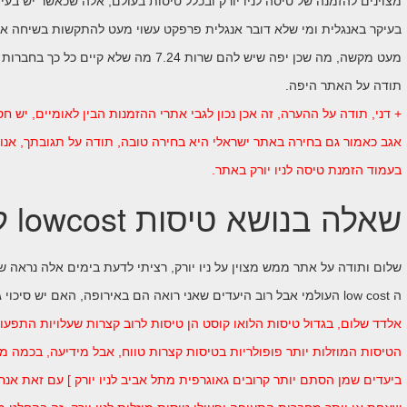
מצוינים להזמנה של טיסה לניו יורק ובכלל טיסות בעולם, אלה שכאשר יש בעי
בעיקר באנגלית ומי שלא דובר אנגלית פרפקט עשוי מעט להתקשות בשיחה אי
מעט מקשה, מה שכן יפה שיש להם שרות 7.24 מה
תודה על האתר היפה.
+ דני, תודה על ההערה, זה אכן נכון לגבי אתרי ההזמנות הבין לאומיים, יש חסר
אגב כאמור גם בחירה באתר ישראלי היא בחירה טובה, תודה על תגובתך, אנו 
בעמוד הזמנת טיסה לניו יורק באתר.
שאלה בנושא טיסות lowcost לניו יורק
שלום ותודה על אתר ממש מצוין על ניו יורק, רציתי לדעת בימים אלה נראה
ה low cost העולמי אבל רוב היעדים שאני רואה הם באירופה, האם יש סיכוי גם לראות טיסות מוזלות לניו יורק בטווח הקרוב?
אלדד שלום, בגדול טיסות הלואו קוסט הן טיסות לרוב קצרות שעלויות התפעול
ביעדים שמן הסתם יותר קרובים גאוגרפית מתל אביב לניו יורק ] עם זאת אנח