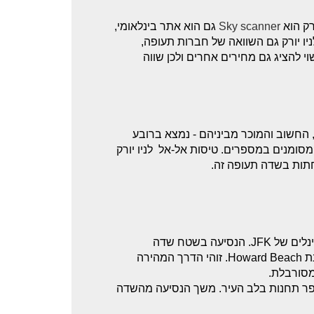
רק הוא
Sky scanner
גם הוא אתר בינלאומי,
יו יורק גם השוואה של חברות תעופה,
ועל באותו העיקרון של Flight network אם כי עשוי להציג גם מחירים אחרים ולכן שווה
John F. Kennedy International A הראשי, החשוב והמוכר מביניהם - נמצא ברובע
כז מנהטן. בשדה התעופה קנדי יש 8 טרמינלים מסומנים במספרים. טיסות אל-אל לניו יורק
רכבת - רכבת ה-Airtrain פועלת 24 שעות ביממה ועוברת בכל הטרמינלים של JFK. הנסיעה בשטח שדה
התעופה היא חינם. כדי להגיע למרכז העיר צריך להחליף רכבת בתחנת Howard Beach. זוהי הדרך המהירה
פרס שיוצא מדי רבע שעה מ-JFK ועוצר במספר תחנות בלב העיר. משך הנסיעה מהשדה