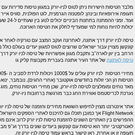
מלבד הטיסות הישירות ניתן לטוס לניו-יורק במגוון טיסות סדירות עם 
תעופה אירופאיות ובינהן: לופטנזה הגרמנית, לוט הפולנית, סוויס אייר 
ועוד. זמ
יכולות להיות נוחות למי שמעדיף לחלק את הטיסה הארוכה.
קונקשן מצויין עבור ישראלים שרוצים לטוס למגוון יעדים בעולם כולל נ
הרחב בין יוון לארה"ב ותקבלו מגוון אפשרויות של טיסה לניו יורק דרך
טיסה לאתונה
של אתר העיר אתונה בעברית מקבוצת קליק גו
הטיסות הן הכי זולות בחודשים אוקטובר (אחרי החגים), נובמבר, ינו
מאד נוחים ומומלצים לטיסה לניו-יורק, שכן מחירי הטיסות נוחים, מזג
נערכת לכריסטמס ואווירת החג כבר מורגשת ברחובות ניו-יורק.
אתר אינטרנט מצוין לחיפוש השוואת מחירים והזמנה של טיסה לניו יורק הוא Flight net work הבין לא
Flight Network
אך כמובן תוכלו גם להיכנס לאתרי הספקים הישראלים
ההפרשים בין האתרים השונים להזמנת טיסות לניו יורק לרוב אינם מ
לאטרקטיבי יותר הוא טיסות עם קונקשן ביעדים שונים בדרך וע"פ מ
תעופה זו או אחרת, ראו קישור בראש עמוד טיסה לניו יורק זה.