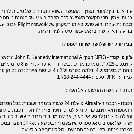
עוד אתר בין לאומי ומצוין המאפשר השוואת מחירים של טיסות לניו יו
בטוח ואמין, סקי סקאנר מאפשר לכם מלבד ביצוע של הזמנת טיסה לנ
מבחינת עיקרון הוא פ
בדיקה, ראו קישור בראש עמוד טיסה לניו יורק זה.
בניו יורק יש שלושה שדות תעופה:
ג'ון פ' קנדי
- (irport (JFK
קווינס, כ-25 ק"מ ממר
נוחתות בטרמינל 4, דלתה בטרמינל 2 ו-4 וטיסות אייר קנדה גם הן נוחתות בשדה תעופה זה.
למודיעין JFK: טלפון: 1 718-244-4444+
תחבורה משדה התעופה אל העיר:
והזולה (כ-15$) להגיע אל העיר, אך עם מזוודות מרובות עשויה להיות מסורבלת.
יש קו של אוטובוס אקס
למרכז מנהטן תלוי במצב התנועה ויכול לארוך קרוב לשעה.