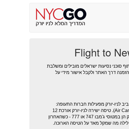
ף סוכני נסיעות ישראלים מובילים ומשלבת
ההזמנה דרך האתר ולקבל אישור מידי על
יב לניו-יורק מפעילות חברות התעופה:
אל-על, יונייטד (United Airlines), דלתה (Delta Air) ואייר-קנדה (Air Canada). טיסה ישירה לניו-יורק אורכת 12
שעות ובחזור קצר פחות (כעשר וחצי שעות). הטיסות הישירות לניו יורק הן במטוסי ג'מבו 747 או 777 - כשהאחרון
ת לילה מה שמקל מאד על הטיסה הארוכה.