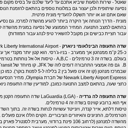
שאטל - שירות הסעות שיביא אתכם עד ליעד שלכם על בסיס מקום פנוי
שאם אתם זוג או יותר תשקלו להעדיף מונית פרטית.
מונית - הדרך הנוחה אך היקרה ביותר להגיע מהשדה למרכז. גם נסי
עבור חציית כבישים וכן מקובל להשאיר טיפ לנהג עבור המזודות) ​
שדה התעופה הבינלאומי ניוארק
כ-25 ק"מ ממנהטן אך ממערב - בניו-ג'רסי. הוא קטן יותר מקנדי אך
שבמרכז מנהטן (קו זה אינו פועל בין 2
כחצי שעה, בהתאם למצב התנועה כמובן. למודיעין שדה התעופה ניוארק טלפון - 6000
שדה התעופה לה גרדיה
- (LaGuardia (LGA שדה התע
אף הוא ברובע קווינס בשדה זה 4 טרמינלים.
טיסות דלתא, אייר קנדה, ויונייטד עשויות לנחות בשדה זה. בתוך ה
מהשדה למנהטן (לרחוב 106 פינת ברודווי, מערבית לסנטרל פארק בחלקו הצפוני).
בנוסף, קיים שירות אוטובוסים המגיע למנהטן ועוצר במספר תחנות מר