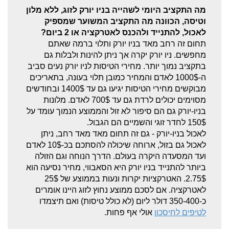
שגרירות ישראל בניו יורק
מה התקציב היומי לשהייה בניו יורק לזוג, ללא מלון
וטיסה, הכוונה מה התקציב המשוער שמספיק
אזהרות וסכנות לישראלים
לאכול, להתנייד ולהכנס לאטרקציה או 2 ביום?
תחום זה רחב מאד בניו יורק ותלוי ברמה שאתם
טיימס סקוור, ניו יורק
מחפשים. ניו יורק יקרה אך ניתן להינות ולבלות גם
בתקציב נמוך יותר. מחירי הטיסות לניו יורק נעים סביב
ניו יורק עם ילדים
ה-1000$ לאדם והמחיר כמובן תלוי בעונה, בתאריכים
מבוקשים מחירי הטיסות יגיעו גם עד 1400$ ובחודשים
מזג אוויר בניו יורק
מסוימים יכולים לרדת גם עד 700$ לאדם. מלונות
רובעי ניו יורק
בניו-יורק גם הם סיפור לא זול והממוצע הנמוך עומד על
150$ לחדר זוגי והשמיים הם הגבול.
מסעדות בניו יורק
לאכול בניו-יורק - גם זה תחום מאד מאד רחב, ניתן
לאכול גם בזול, ארוחה שיכולה להסתכם בכ-10$ לאדם
מדריכים בעברית בניו יורק
ועד המסעדה היקרה בעולם. הדרך הנוחה וגם הזולה
ביותר להתנייד בניו יורק היא הסאבווי, מחיר נסיעה הוא
ווילאמסבורג
2.75$. האטרקציות יקרות ונעות בממוצע של 25$
לאטרקציה. אם לסכם ממוצע נחוץ לזוג היינו אומרים
מסעדות מומלצות
כ-350-400 דולר ליום (לא כולל טיסות) ואם תיצמדו
חיי לילה בניו יורק
לטיפים לחיסכון
אולי אף פחות.