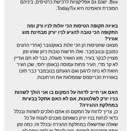
Box. ישנם גם אפליקציות לרכישת כרטיסים, ביניהם
המוכרת והאמינה היא TodayTix.
באיזה תקופה הטיסות הכי זולות לניו ורק ומה
התקופה הכי טובה להגיע לניו יורק מבחינת מזג
אוויר?
מצאנו שהטיסות הן הכי זולות באוקטובר (אחרי החגים
כמובן) ובנובמבר. ואלו חדשות טובות כיוון שזהו זמן
מצויין לבקר בעיר, מזג האוויר מעולה, כבר לא חם ועדיין
לא קר מדי, העיר פחות עמוסה (באופן יחסי, שכן העיר
הזאת לא נחה לרגע) ואם הגעתם בנובמבר כבר תזכו
באווירת הכריסמס שממלאת את הרחובות.
האם אני חייב לדווח על המקום בו אני הולך לשהות
בניו יורק לשלטונות, אם לא האם אתקל בבעיות
במחלקת ההגירה?
כן, צריך לדווח על המקום הו אתם הולכים לשהות ובכלל
כדאי לנחות בניו יורק כשאתם מוכנים לענות על כל
שאלה שתישאלו במחלקת ההגירה ובכלל זה: כמה זמן
אתם מתכננים לשהות, היכן לנים? או למה אתם לא