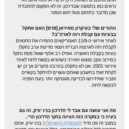
נראים כמו בתמונה שבדרכון. זה לא המקום להתבדח
שכן מדובר בתחום נטול חוש הומור.
ההורים שלי בעיקרון מאיראן [פרס] האם אתקל
בבעיות עם קבלת ויזה לארה"ב?
לאחר אירועי ה-11/9 האמריקאים החמירו את התנאים
לקבלת ויזה לארצות הברית ויוצאי מדינות ערב נתקלו
בעיות בקבלת האשרה. אפילו רב אלוף שאול מופז נתקל
בסירוב עקב מוצאו האירני כשהגיש בקשה לויזה לאחר
אירועי 2001. אנו לא נתקלנו בהרבה מיקרים אך כן יש
לקחת זאת בחשבון שאתם עשויים להיתקל בקשיים
וסביר שתידרשו לבדיקה מעמיקה יותר בעת הפניה
לבקשה לויזה.
מה אני עושה עם אבד לי הדרכון בניו יורק, זה גם
בעיה כי במקרה כזה הוויזה בתוך הדרכון הרי..
במצב זה פנו מייד
לקונסוליה הישראלית
בניו יורק. אתם