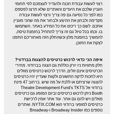
רצוי לעשות עבודת הכנה ולהגדיר לעצמכם לפי תחומי
העניין שלכם את היעדים והאתרים שלא תרצו לפספס.
כמו לפני כל נסיעה גם פה צריך ורצוי לעשות עבודה
מקדימה ולבחון את ההיצע ולבחור את מה שהכי מעניין
אתכם. לשם כך ריכזנו את כל המידע באתר. השתמשו
בו. וכמו בכל טיול גם זה צריך להתחיל בהזמנת טיסה,
להמשיך בהזמנת מלון וכשהחלק הזה מאחוריכם התפנו
לצקת את התוכן.
איפה הכי כדאי לרכוש כרטיסים להצגות בברדווי?
חלק מחוויות ניו יורק כוללות גם הצגה בברודווי. מחירי
הכרטיסים אינם זולים, הדרך לרכוש כרטיסים מוזלים
היא לחכות לדקה התשעים ולקוות שעדיין יהיו כרטיסים
להצגה שרציתם או ללכת על מה שיש. ברחוב 47 פינת
ברודווי אל Theatre Development Fund's TKTS
Booth
ניתן לרכוש כרטיסים וביום המופע גם כרטיסים
מוזלים ויש להם גם אתר. עוד אתר אמין לרכישת
כרטיסים למופעי ברודווי הוא NYTIX.COM. ואתרים
נוספים כמו Broadway Insider ו-Broadway