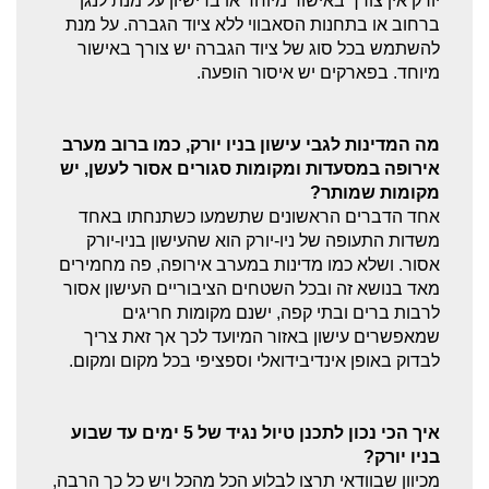
Sitemap
יורק אין צורך באישור מיוחד או ברישיון על מנת לנגן
ברחוב או בתחנות הסאבווי ללא ציוד הגברה. על מנת
צרו קשר
להשתמש בכל סוג של ציוד הגברה יש צורך באישור
מיוחד. בפארקים יש איסור הופעה.
לוגו ניו יורק חינמי
מה המדינות לגבי עישון בניו יורק, כמו ברוב מערב
אירופה במסעדות ומקומות סגורים אסור לעשן, יש
מקומות שמותר?
אחד הדברים הראשונים שתשמעו כשתנחתו באחד
משדות התעופה של ניו-יורק הוא שהעישון בניו-יורק
אסור. ושלא כמו מדינות במערב אירופה, פה מחמירים
מאד בנושא זה ובכל השטחים הציבוריים העישון אסור
לרבות ברים ובתי קפה, ישנם מקומות חריגים
שמאפשרים עישון באזור המיועד לכך אך זאת צריך
לבדוק באופן אינדיבידואלי וספציפי בכל מקום ומקום.
איך הכי נכון לתכנן טיול נגיד של 5 ימים עד שבוע
בניו יורק?
מכיוון שבוודאי תרצו לבלוע הכל מהכל ויש כל כך הרבה,