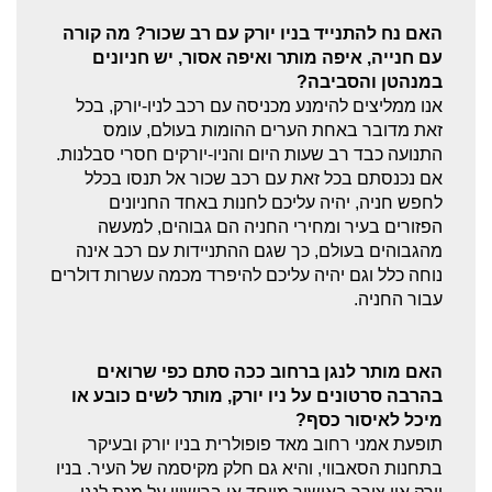
מנהטן Manhattan
האם נח להתנייד בניו יורק עם רב שכור? מה קורה
קניות בניו יורק
עם חנייה, איפה מותר ואיפה אסור, יש חניונים
במנהטן והסביבה?
אטרקציות בניו יורק
אנו ממליצים להימנע מכניסה עם רכב לניו-יורק, בכל
זאת מדובר באחת הערים ההומות בעולם, עומס
תערוכות בניו יורק
התנועה כבד רב שעות היום והניו-יורקים חסרי סבלנות.
אם נכנסתם בכל זאת עם רכב שכור אל תנסו בכלל
הסנטראל פארק
לחפש חניה, יהיה עליכם לחנות באחד החניונים
פרוספקט פארק
הפזורים בעיר ומחירי החניה הם גבוהים, למעשה
מהגבוהים בעולם, כך שגם ההתניידות עם רכב אינה
שאלות ותשובות נפוצות
נוחה כלל וגם יהיה עליכם להיפרד מכמה עשרות דולרים
עבור החניה.
הזמנת מונית בניו יורק
פנויים פנויות בניו יורק
האם מותר לנגן ברחוב ככה סתם כפי שרואים
בהרבה סרטונים על ניו יורק, מותר לשים כובע או
ארועים בניו יורק
מיכל לאיסור כסף?
תופעת אמני רחוב מאד פופולרית בניו יורק ובעיקר
בניינים בניו יורק
בתחנות הסאבווי, והיא גם חלק מקיסמה של העיר. בניו